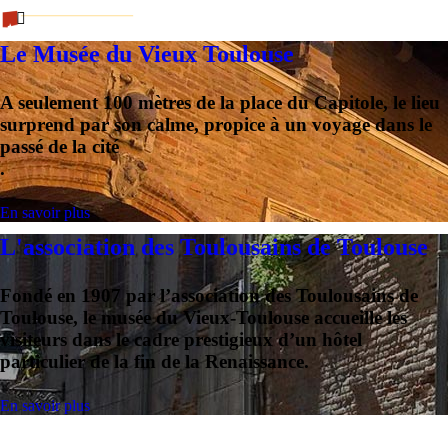
Le Musée du Vieux Toulouse
A seulement 100 mètres de
la place du Capitole
, le lieu
surprend par son calme, propice à
un voyage dans le
passé de la cité
.
En savoir plus
L'association des Toulousains de Toulouse
Fondé en 1907 par
l’association des Toulousains de
Toulouse
, le musée du Vieux-Toulouse accueille les
visiteurs dans le cadre prestigieux d’un
hôtel
particulier de la fin de la Renaissance
.
En savoir plus