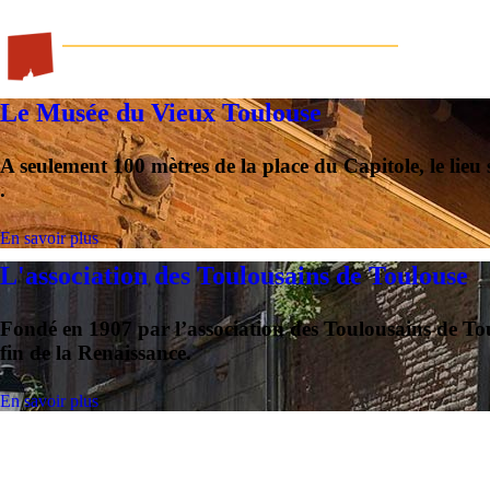
Le Musée du Vieux Toulouse
A seulement 100 mètres de
la place du Capitole
, le lie
.
En savoir plus
L'association des Toulousains de Toulouse
Fondé en 1907 par
l’association des Toulousains de To
fin de la Renaissance
.
En savoir plus