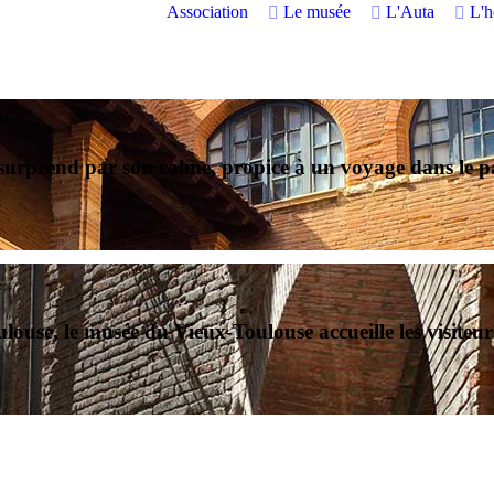
Association
Le musée
L'Auta
L'
u surprend par son calme, propice à
un voyage dans le pa
ulouse
, le musée du Vieux-Toulouse accueille les visiteu