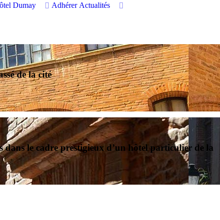
hôtel Dumay
Adhérer
Actualités
ssé de la cité
rs dans le cadre prestigieux d’un
hôtel particulier de la