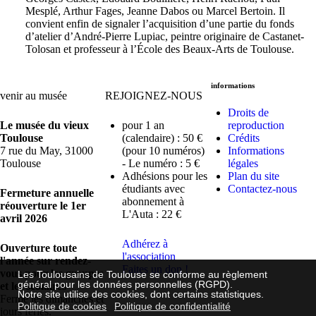
Mesplé, Arthur Fages, Jeanne Dabos ou Marcel Bertoin. Il
convient enfin de signaler l’acquisition d’une partie du fonds
d’atelier d’André-Pierre Lupiac, peintre originaire de Castanet-
Tolosan et professeur à l’École des Beaux-Arts de Toulouse.
informations
venir au musée
REJOIGNEZ-NOUS
Droits de
Le musée du vieux
pour 1 an
reproduction
Toulouse
(calendaire) : 50 €
Crédits
7 rue du May, 31000
(pour 10 numéros)
Informations
Toulouse
- Le numéro : 5 €
légales
Adhésions pour les
Plan du site
étudiants avec
Contactez-nous
Fermeture annuelle
abonnement à
réouverture le 1er
L'Auta : 22 €
avril 2026
Adhérez à
Ouverture toute
l'association
l'année sur rendez-
Faites un don !
vous pour les groupes
Les Toulousains de Toulouse se conforme au règlement
général pour les données personnelles (RGPD).
et les scolaires
Notre site utilise des cookies, dont certains statistiques.
Fermé les dimanches et
Politique de cookies
Politique de confidentialité
jours fériés.