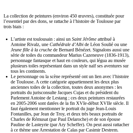
La collection de peintures (environ 450 œuvres), constituée pour
l’essentiel par des dons, se rattache à l’histoire de Toulouse par
trois biais :
L’artiste est toulousain : ainsi un
Saint Jérôme
attribué à
Antoine Rivalz, une
Cathédrale d’Albi
de Léon Soulié ou une
Jeune fille à la cruche
de Bernard Bénézet. Signalons aussi une
série de toiles du commandeur Marius Cazeneuve (1836-1913),
personnage fantasque et haut en couleurs, qui légua au musée
plusieurs toiles représentant dans un style naïf ses aventures sur
tous les continents.
Le personnage ou la scène représenté ont un lien avec l’histoire
de Toulouse. A cette catégorie appartiennent les deux plus
anciennes toiles de la collection, toutes deux anonymes : les
portraits du jurisconsulte Jacques Cujas et du président du
Parlement Antoine de Lestang ; ces deux peintures restaurées
en 2005-2006 sont datées de la fin XVIe-début XVIIe siècle. Il
faut également mentionner le portrait du juge Jean-Louis
Fontanilles, par Jean de Troy, et deux très beaux portraits de
Charles de Rémusat (par Paul Delaroche) et de son épouse
Pauline de Lasteyrie (par Ary Scheffer). On peut aussi rattacher
à ce thème une Arrestation de Calas par Casimir Destrem.