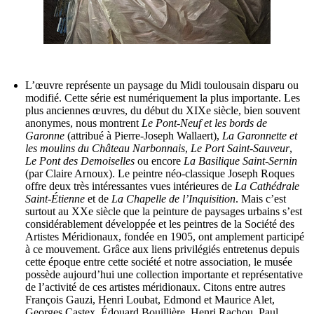
L’œuvre représente un paysage du Midi toulousain disparu ou
modifié. Cette série est numériquement la plus importante. Les
plus anciennes œuvres, du début du XIXe siècle, bien souvent
anonymes, nous montrent
Le Pont-Neuf et les bords de
Garonne
(attribué à Pierre-Joseph Wallaert),
La Garonnette et
les moulins du Château Narbonnais
,
Le Port Saint-Sauveur
,
Le Pont des Demoiselles
ou encore
La Basilique Saint-Sernin
(par Claire Arnoux). Le peintre néo-classique Joseph Roques
offre deux très intéressantes vues intérieures de
La Cathédrale
Saint-Étienne
et de
La Chapelle de l’Inquisition
. Mais c’est
surtout au XXe siècle que la peinture de paysages urbains s’est
considérablement développée et les peintres de la Société des
Artistes Méridionaux, fondée en 1905, ont amplement participé
à ce mouvement. Grâce aux liens privilégiés entretenus depuis
cette époque entre cette société et notre association, le musée
possède aujourd’hui une collection importante et représentative
de l’activité de ces artistes méridionaux. Citons entre autres
François Gauzi, Henri Loubat, Edmond et Maurice Alet,
Georges Castex, Édouard Bouillière, Henri Rachou, Paul