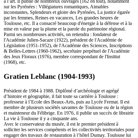
à l’art. Il publie de nombreux ouvrages (162 en tout), notamment
sur les Pyrénées : Villégiatures romantiques, Aimables
inconstantes, Splendeurs et gloire des Pyrénées, La justice égarée
par les femmes, Reines en vacances, Les grandes heures de
Toulouse, etc. Il a consacré beaucoup d'énergie à la défense et à la
mise en valeur par la plume et la parole du patrimoine régional.
Parmi ses nombreuses activités, on retiendra : fondateur de
l'Académie Julien-Sacaze (1922), président de l'Académie de
Législation (1951-1952), de l'Académie des Sciences, Inscriptions
& Belles-Lettres (1960-1962), secrétaire perpétuel de l'Académie
des Jeux Floraux (1976), membre correspondant de l'Institut
(1968), etc.
Gratien Leblanc (1904-1993)
Président de 1984 à 1988. Diplômé d’archéologie et agrégé
d’histoire et géographie, il fait toute sa carrière à Toulouse :
professeur à l’Ecole des Beaux-Arts, puis au Lycée Fermat. Il est
membre de plusieurs sociétés savantes de Toulouse ou de la région
et mainteneur du Félibrige. En 1976, il publie un succès de librairie
La vie à Toulouse il y a cinquante ans.
Avec le conservateur du musée, il est le premier président à
solliciter les services compétents et les collectivités territoriales pour
engager des travaux de restauration à l’hôtel Dumay. Toulouse lui