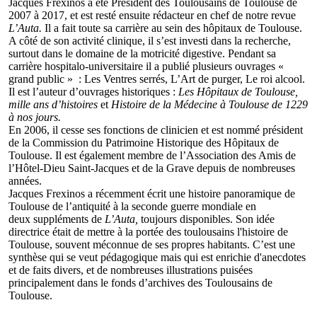
Jacques Frexinos a été Président des Toulousains de Toulouse de
2007 à 2017, et est resté ensuite rédacteur en chef de notre revue
L’Auta.
Il
a fait toute sa carrière au sein des hôpitaux de Toulouse.
A côté de son activité clinique, il s’est investi dans la recherche,
surtout dans le domaine de la motricité digestive. Pendant sa
carrière hospitalo-universitaire il a publié plusieurs ouvrages «
grand public » : Les Ventres serrés, L’Art de purger, Le roi alcool.
Il est l’auteur d’ouvrages historiques :
Les Hôpitaux de Toulouse,
mille ans d’histoires
et
Histoire de la Médecine à Toulouse de 1229
à nos jours.
En 2006, il cesse ses fonctions de clinicien et est nommé président
de la Commission du Patrimoine Historique des Hôpitaux de
Toulouse. Il est également membre de l’Association des Amis de
l’Hôtel-Dieu Saint-Jacques et de la Grave depuis de nombreuses
années.
Jacques Frexinos a récemment écrit une histoire panoramique de
Toulouse de l’antiquité à la seconde guerre mondiale en
deux suppléments de
L’Auta,
toujours disponibles. Son idée
directrice était de mettre à la portée des toulousains l'histoire de
Toulouse, souvent méconnue de ses propres habitants. C’est une
synthèse qui se veut pédagogique mais qui est enrichie d'anecdotes
et de faits divers, et de nombreuses illustrations puisées
principalement dans le fonds d’archives des Toulousains de
Toulouse.