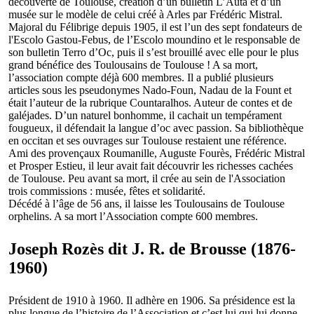
découverte de Toulouse, création d’un bulletin L’Auta et d’un
musée sur le modèle de celui créé à Arles par Frédéric Mistral.
Majoral du Félibrige depuis 1905, il est l’un des sept fondateurs de
l'Escolo Gastou-Febus, de l’Escolo moundino et le responsable de
son bulletin Terro d’Oc, puis il s’est brouillé avec elle pour le plus
grand bénéfice des Toulousains de Toulouse ! A sa mort,
l’association compte déjà 600 membres. Il a publié plusieurs
articles sous les pseudonymes Nado-Foun, Nadau de la Fount et
était l’auteur de la rubrique Countaralhos. Auteur de contes et de
galéjades. D’un naturel bonhomme, il cachait un tempérament
fougueux, il défendait la langue d’oc avec passion. Sa bibliothèque
en occitan et ses ouvrages sur Toulouse restaient une référence.
Ami des provençaux Roumanille, Auguste Fourès, Frédéric Mistral
et Prosper Estieu, il leur avait fait découvrir les richesses cachées
de Toulouse. Peu avant sa mort, il crée au sein de l'Association
trois commissions : musée, fêtes et solidarité.
Décédé à l’âge de 56 ans, il laisse les Toulousains de Toulouse
orphelins. A sa mort l’Association compte 600 membres.
Joseph Rozès dit J. R. de Brousse (1876-
1960)
Président de 1910 à 1960. Il adhère en 1906. Sa présidence est la
plus longue de l’histoire de l’Association et c’est lui qui lui donne