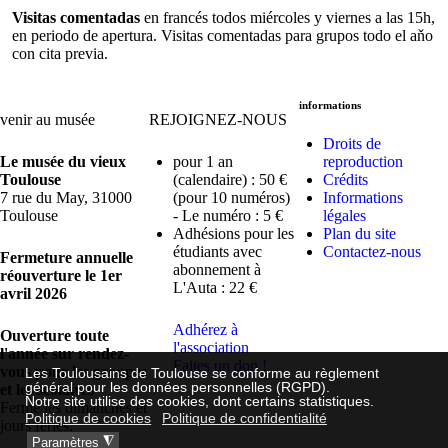
Visitas comentadas
en francés todos miércoles y viernes a las 15h,
en periodo de apertura. Visitas comentadas para grupos todo el aňo
con cita previa.
informations
venir au musée
REJOIGNEZ-NOUS
Droits de
Le musée du vieux
pour 1 an
reproduction
Toulouse
(calendaire) : 50 €
Crédits
7 rue du May, 31000
(pour 10 numéros)
Informations
Toulouse
- Le numéro : 5 €
légales
Adhésions pour les
Plan du site
étudiants avec
Contactez-nous
Fermeture annuelle
abonnement à
réouverture le 1er
L'Auta : 22 €
avril 2026
Adhérez à
Ouverture toute
l'association
l'année sur rendez-
Faites un don !
vous pour les groupes
Les Toulousains de Toulouse se conforme au règlement
général pour les données personnelles (RGPD).
et les scolaires
Notre site utilise des cookies, dont certains statistiques.
Fermé les dimanches et
Politique de cookies
Politique de confidentialité
jours fériés.
◮
Paramètres