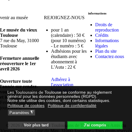
informations
venir au musée
REJOIGNEZ-NOUS
Droits de
Le musée du vieux
pour 1 an
reproduction
Toulouse
(calendaire) : 50 €
Crédits
7 rue du May, 31000
(pour 10 numéros)
Informations
Toulouse
- Le numéro : 5 €
légales
Adhésions pour les
Plan du site
étudiants avec
Contactez-nous
Fermeture annuelle
abonnement à
réouverture le 1er
L'Auta : 22 €
avril 2026
Adhérez à
Ouverture toute
l'association
l'année sur rendez-
Faites un don !
vous pour les groupes
Les Toulousains de Toulouse se conforme au règlement
général pour les données personnelles (RGPD).
et les scolaires
Notre site utilise des cookies, dont certains statistiques.
Fermé les dimanches et
Politique de cookies
Politique de confidentialité
jours fériés.
◮
Paramètres
© 2026 Association des Toulousains de Toulouse et des Amis du
Voir plus tard
J'ai compris
Vieux-Toulouse - 7 rue du May, 31000 Toulouse - Tous droits réservés