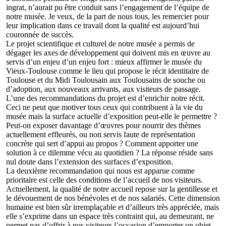
ingrat, n’aurait pu être conduit sans l’engagement de l’équipe de
notre musée. Je veux, de la part de nous tous, les remercier pour
leur implication dans ce travail dont la qualité est aujourd’hui
couronnée de succès.
Le projet scientifique et culturel de notre musée a permis de
dégager les axes de développement qui doivent mis en œuvre au
servis d’un enjeu d’un enjeu fort : mieux affirmer le musée du
Vieux-Toulouse comme le lieu qui propose le récit identitaire de
Toulouse et du Midi Toulousain aux Toulousains de souche ou
d’adoption, aux nouveaux arrivants, aux visiteurs de passage.
L’une des recommandations du projet est d’enrichir notre récit.
Ceci ne peut que motiver tous ceux qui contribuent à la vie du
musée mais la surface actuelle d’exposition peut-elle le permettre ?
Peut-on exposer davantage d’œuvres pour nourrir des thèmes
actuellement effleurés, ou non servis faute de représentation
concrète qui sert d’appui au propos ? Comment apporter une
solution à ce dilemme vécu au quotidien ? La réponse réside sans
nul doute dans l’extension des surfaces d’exposition.
La deuxième recommandation qui nous est apparue comme
prioritaire est celle des conditions de l’accueil de nos visiteurs.
Actuellement, la qualité de notre accueil repose sur la gentillesse et
le dévouement de nos bénévoles et de nos salariés. Cette dimension
humaine est bien sûr irremplaçable et d’ailleurs très appréciée, mais
elle s’exprime dans un espace très contraint qui, au demeurant, ne
permet pas d’offrir à nos visiteurs l’occasion d’emporter un objet