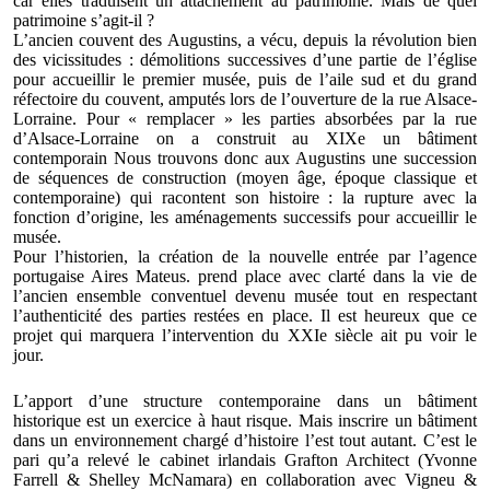
car elles traduisent un attachement au patrimoine. Mais de quel
patrimoine s’agit-il ?
L’ancien couvent des Augustins, a vécu, depuis la révolution bien
des vicissitudes : démolitions successives d’une partie de l’église
pour accueillir le premier musée, puis de l’aile sud et du grand
réfectoire du couvent, amputés lors de l’ouverture de la rue Alsace-
Lorraine. Pour « remplacer » les parties absorbées par la rue
d’Alsace-Lorraine on a construit au XIXe un bâtiment
contemporain Nous trouvons donc aux Augustins une succession
de séquences de construction (moyen âge, époque classique et
contemporaine) qui racontent son histoire : la rupture avec la
fonction d’origine, les aménagements successifs pour accueillir le
musée.
Pour l’historien, la création de la nouvelle entrée par l’agence
portugaise Aires Mateus. prend place avec clarté dans la vie de
l’ancien ensemble conventuel devenu musée tout en respectant
l’authenticité des parties restées en place. Il est heureux que ce
projet qui marquera l’intervention du XXIe siècle ait pu voir le
jour.
L’apport d’une structure contemporaine dans un bâtiment
historique est un exercice à haut risque. Mais inscrire un bâtiment
dans un environnement chargé d’histoire l’est tout autant. C’est le
pari qu’a relevé le cabinet irlandais Grafton Architect (Yvonne
Farrell & Shelley McNamara) en collaboration avec Vigneu &