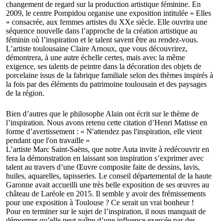
changement de regard sur la production artistique féminine. En
2009, le centre Pompidou organise une exposition intitulée « Elles
» consacrée, aux femmes artistes du XXe siècle. Elle ouvrira une
séquence nouvelle dans l’approche de la création artistique au
féminin où l’inspiration et le talent savent être au rendez-vous.
L’artiste toulousaine Claire Arnoux, que vous découvrirez,
démontrera, à une autre échelle certes, mais avec la même
exigence, ses talents de peintre dans la décoration des objets de
porcelaine issus de la fabrique familiale selon des thèmes inspirés à
la fois par des éléments du patrimoine toulousain et des paysages
de la région.
Bien d’autres que le philosophe Alain ont écrit sur le thème de
l’inspiration. Nous avons retenu cette citation d’Henri Matisse en
forme d’avertissement : « N'attendez pas l'inspiration, elle vient
pendant que l'on travaille »
L’artiste Marc Saint-Saëns, que notre Auta invite à redécouvrir en
fera la démonstration en laissant son inspiration s’exprimer avec
talent au travers d’une Œuvre composite faite de dessins, lavis,
huiles, aquarelles, tapisseries. Le conseil départemental de la haute
Garonne avait accueilli une très belle exposition de ses œuvres au
château de Laréole en 2015. Il semble y avoir des frémissements
pour une exposition à Toulouse ? Ce serait un vrai bonheur !
Pour en terminer sur le sujet de l’inspiration, il nous manquait de
démontrer qu’elle peut naître d’une influence exercée par des