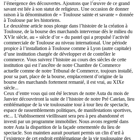
l’émergence des découvertes. Ajoutons que l’œuvre de ce grand
savant est liée à son statut de religieux. Une occasion de donner
raison à la dénomination de « Toulouse sainte et savante » donnée
à Toulouse par les historiens.
Le deuxième article nous plonge dans l’histoire de la création à
Toulouse, de la bourse des marchands intervenue dès le milieu du
XVIe siècle, au « siècle d’or » du pastel qui a propulsé l’activité
commerciale de Toulouse au niveau international. Une période
propice à l’installation à Toulouse comme à Lyon (autre capitale)
d’une institution chargée de développer et de contrôler le
commerce. Vous suivrez l’histoire au cours des siècles de cette
institution qui est l’ancêtre de notre Chambre de Commerce
actuelle comme de notre Tribunal de Commerce, toujours installé,
pour sa part, place de la bourse, emplacement d’origine de la
bourse des marchands fortement remanié, il est vrai, au XIXe
siècle...
Ceux d’entre vous qui ont été lecteurs de notre Auta du mois de
Janvier découvriront la suite de l’histoire de notre Pré Catelan, lieu
emblématique de la vie toulousaine tour à tour lieu de spectacle,
espace de rassemblements politiques, de manifestations sportives,
etc... L’établissement vieillissant sera peu à peu abandonné et
investi par un programme immobilier. Nous avons regretté dans
notre Auta la disparition de la façade ornementée du lieu de
spectacle. Son maintien aurait pourtant permis un clin d’œil à
l’existence de cet endroit emblématique de la vie toulousaine des