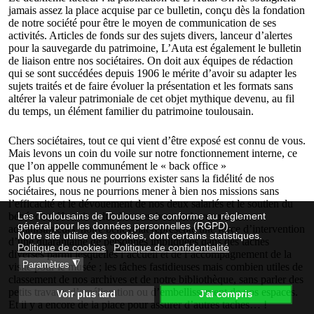
jamais assez la place acquise par ce bulletin, conçu dès la fondation
de notre société pour être le moyen de communication de ses
activités. Articles de fonds sur des sujets divers, lanceur d’alertes
pour la sauvegarde du patrimoine, L’Auta est également le bulletin
de liaison entre nos sociétaires. On doit aux équipes de rédaction
qui se sont succédées depuis 1906 le mérite d’avoir su adapter les
sujets traités et de faire évoluer la présentation et les formats sans
altérer la valeur patrimoniale de cet objet mythique devenu, au fil
du temps, un élément familier du patrimoine toulousain.
Chers sociétaires, tout ce qui vient d’être exposé est connu de vous.
Mais levons un coin du voile sur notre fonctionnement interne, ce
que l’on appelle communément le « back office »
Pas plus que nous ne pourrions exister sans la fidélité de nos
sociétaires, nous ne pourrions mener à bien nos missions sans
l’efficacité et le dévouement de nos deux salariés et le soutien du
bénévolat. Hormis celui des membres du bureau et des
Les Toulousains de Toulouse se conforme au règlement
général pour les données personnelles (RGPD).
administrateurs, notre bénévolat représente une force d’intervention
Notre site utilise des cookies, dont certains statistiques.
d’une quarantaine de personnes impliquées dans des tâches
Politique de cookies
Politique de confidentialité
diverses parmi lesquelles l’accueil et de l’accompagnement de la
◮
Paramètres
visite pour le musée ; les tâches fastidieuses mais combien utiles de
classement de nos archives et de notre bibliothèque, sans parler des
petits travaux d’amélioration ou d’embellissement de nos espaces.
Voir plus tard
J'ai compris
Et il y a encore de la place pour assurer d’autres taches… !