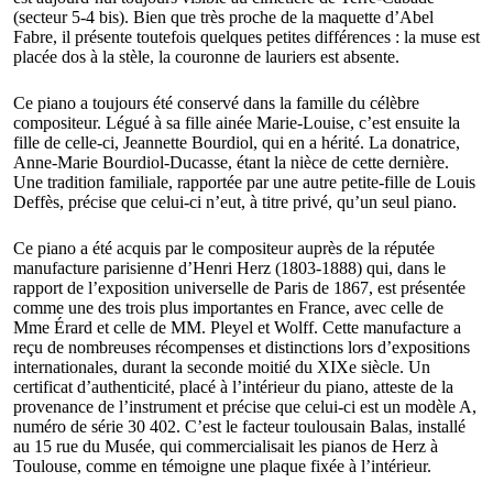
(secteur 5-4 bis). Bien que très proche de la maquette d’Abel
Fabre, il présente toutefois quelques petites différences : la muse est
placée dos à la stèle, la couronne de lauriers est absente.
Ce piano a toujours été conservé dans la famille du célèbre
compositeur. Légué à sa fille ainée Marie-Louise, c’est ensuite la
fille de celle-ci, Jeannette Bourdiol, qui en a hérité. La donatrice,
Anne-Marie Bourdiol-Ducasse, étant la nièce de cette dernière.
Une tradition familiale, rapportée par une autre petite-fille de Louis
Deffès, précise que celui-ci n’eut, à titre privé, qu’un seul piano.
Ce piano a été acquis par le compositeur auprès de la réputée
manufacture parisienne d’Henri Herz (1803-1888) qui, dans le
rapport de l’exposition universelle de Paris de 1867, est présentée
comme une des trois plus importantes en France, avec celle de
Mme Érard et celle de MM. Pleyel et Wolff. Cette manufacture a
reçu de nombreuses récompenses et distinctions lors d’expositions
internationales, durant la seconde moitié du XIXe siècle. Un
certificat d’authenticité, placé à l’intérieur du piano, atteste de la
provenance de l’instrument et précise que celui-ci est un modèle A,
numéro de série 30 402. C’est le facteur toulousain Balas, installé
au 15 rue du Musée, qui commercialisait les pianos de Herz à
Toulouse, comme en témoigne une plaque fixée à l’intérieur.