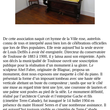
De cette association naquit cet hymne de la Ville rose, autrefois
connu de tous et interprété aussi bien lors de célébrations officielles
que lors de fêtes populaires. Elle reste aujourd’hui la seule œuvre
de Louis Deffès à avoir été enregistrée. Directeur du conservatoire
de Toulouse de 1883 à 1900, il y laissa aussi son empreinte. Après
son décès la municipalité de Toulouse ouvrit une souscription
publique pour la réalisation d’un monument à sa gloire. Le
sculpteur Abel Fabre, originaire de Blagnac, proposa un
monument, dont nous exposons une maquette à côté du piano. Il
présentait la forme d’un imposant tombeau avec une haute stèle
verticale abritant un buste du compositeur ; tandis que sur le côté
une muse au regard triste tient une lyre, une couronne de lauriers et
une palme sont posées au pied de la stèle. Le monument définitif,
réalisé par l’architecte Curvale et l’entreprise Gache et fils
(cimetière Terre-Cabade), fut inauguré le 14 Juillet 1904 en
présence du maire Honoré Serres et d’une nombreuse assistance. Il
est aujourd’hui toujours visible au cimetière de Terre-Cabade