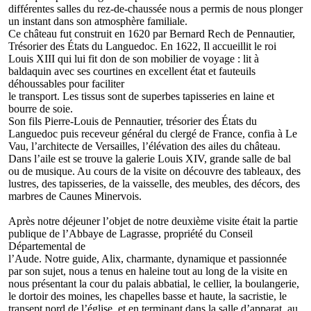
différentes salles du rez-de-chaussée nous a permis de nous plonger
un instant dans son atmosphère familiale.
Ce château fut construit en 1620 par Bernard Rech de Pennautier,
Trésorier des États du Languedoc. En 1622, Il accueillit le roi
Louis XIII qui lui fit don de son mobilier de voyage : lit à
baldaquin avec ses courtines en excellent état et fauteuils
déhoussables pour faciliter
le transport. Les tissus sont de superbes tapisseries en laine et
bourre de soie.
Son fils Pierre-Louis de Pennautier, trésorier des États du
Languedoc puis receveur général du clergé de France, confia à Le
Vau, l’architecte de Versailles, l’élévation des ailes du château.
Dans l’aile est se trouve la galerie Louis XIV, grande salle de bal
ou de musique. Au cours de la visite on découvre des tableaux, des
lustres, des tapisseries, de la vaisselle, des meubles, des décors, des
marbres de Caunes Minervois.
Après notre déjeuner l’objet de notre deuxième visite était la partie
publique de l’Abbaye de Lagrasse, propriété du Conseil
Départemental de
l’Aude. Notre guide, Alix, charmante, dynamique et passionnée
par son sujet, nous a tenus en haleine tout au long de la visite en
nous présentant la cour du palais abbatial, le cellier, la boulangerie,
le dortoir des moines, les chapelles basse et haute, la sacristie, le
transept nord de l’église, et en terminant dans la salle d’apparat, au