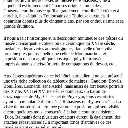
a fait découvrir les richesses du musée de Rabastens, ville à
laquelle il est intimement lié par ses origines familiales.
Conservateur du musée qu’il a grandement contribué à créer et à
enrichir, il a séduit les Toulousains de Toulouse auxquels il
appartient depuis plus de cinquante ans, par son enthousiasme et sa
grande érudition.
Il nous a fait l’historique et la description minutieuse des trésors du
musée : remarquable collection de céramique du XVIIe siècle,
médailles, découvertes archéologiques, dont celle d’une villa
romaine presqu’aussi belle que celle de Montmaurin… et
exposition de la magnifique mosaïque qui y fut trouvée,
impressionnants chefs-d’œuvre de compagnons du devoir, etc…
Aux étages supérieurs de ce bel hôtel particulier, il nous a présenté
une très riche collection de tableaux de maîtres : Gaudion, Boyals,
Bouillères, Leonardi, Jane Atché, mais aussi de fort beaux portraits
des XVIe, XVII et XVIIIe siècles dont ceux du baron de
Gragnague et de Mgr Chastenet de Puységur, tous ces artistes
ayant la particularité d’être nés à Rabastens ou d’y avoir vécu. La
visite du musée s’est terminée par une exposition, qui sera visible
encore quelques mois, consacrée à la haute couture parisienne
(Dior, Balmain) dont plusieurs créateurs eurent, là également, des
attaches rabastinoises (Un important fonds d’archives de ces
modèles étant conservé au musé).