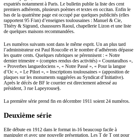
expatriés notamment à Paris. Le bulletin publie la liste des cent
premiers adhérents, plusieurs poèmes et textes en occitan. Enfin le
bas de la quatrième page est occupé par quelques publicités (elles
rapportent 95 F/an) d’enseignes toulousaines : Manuel & Cie,
Thiéry & Sigrand, chaussures Raoul, chapellerie Lizon et une liste
de quelques maisons recommandées.
Les numéros suivants sont dans le même esprit. Un an plus tard
l’administrateur est Paul Roucolle et le nombre d’adhérents dépasse
les quatre cents. Quelques rubriques se pérennisent : « Notre
dernier trimestre » (comptes rendus des activités) « Countaralhos »,
« Proverbes languedociens », « Notre Passé », « Pour la langue
d’Oc », « Le Pilori », « Inscriptions toulousaines » (apposition de
plaques sur les monuments suggérées au Syndicat d’Initiative).
Après le décès de BF le courrier est directement adressé au
président, 3 rue Lapeyrouse§.
La première série prend fin en décembre 1911 soient 24 numéros.
Deuxième série
Elle débute en 1912 dans le format in-16 beaucoup facile à
manipuler et avec une nouvelle présentation. Les T de T ont pour