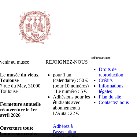
informations
venir au musée
REJOIGNEZ-NOUS
Droits de
Le musée du vieux
pour 1 an
reproduction
Toulouse
(calendaire) : 50 €
Crédits
7 rue du May, 31000
(pour 10 numéros)
Informations
Toulouse
- Le numéro : 5 €
légales
Adhésions pour les
Plan du site
étudiants avec
Contactez-nous
Fermeture annuelle
abonnement à
réouverture le 1er
L'Auta : 22 €
avril 2026
Adhérez à
Ouverture toute
l'association
l'année sur rendez-