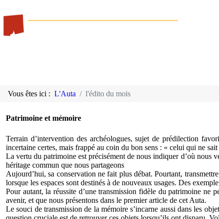
Vous êtes ici :
L'Auta
l'édito du mois
Patrimoine et mémoire
Terrain d’intervention des archéologues, sujet de prédilection favori
incertaine certes, mais frappé au coin du bon sens : « celui qui ne sait 
La vertu du patrimoine est précisément de nous indiquer d’où nous venons
héritage commun que nous partageons
Aujourd’hui, sa conservation ne fait plus débat. Pourtant, transmettre
lorsque les espaces sont destinés à de nouveaux usages. Des exemple ré
Pour autant, la réussite d’une transmission fidèle du patrimoine ne 
avenir, et que nous présentons dans le premier article de cet Auta.
Le souci de transmission de la mémoire s’incarne aussi dans les objet
question cruciale est de retrouver ces objets lorsqu’ils ont disparu. V