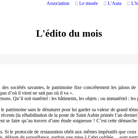
Association
Le musée
L'Auta
L'
L'édito du mois
 des sociétés savantes, le patrimoine fixe concrètement les jalons de n
pas d’où il vient ne sait pas où il va ».
. Qu’il soit matériel : les bâtiments, les objets ; ou immatériel : les p
 le patrimoine sans le dénaturer pour lui garder sa valeur de grand témo
cents (la réhabilitation de la poste de Saint Aubin primée l’an dernier)
peut se faire qu’au travers d’une étude soigneuse ! C’est cette démarc
s. Si le protocole de restauration obéit aux mêmes impératifs que ceux 
ols, défauts de surveillance, parfois une mise à l’abri oubliée… sont parm