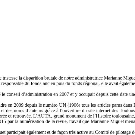
ristesse la disparition brutale de notre administratrice Marianne Miguet
responsable du fonds ancien puis du fonds régional, elle avait égalemen
 conseil d’administration en 2007 et y occupait depuis cette date une 
endre en 2009 depuis le numéro UN (1906) tous les articles parus dans
 et des noms d’auteurs grâce à l’ouverture du site internet des Toulou
explorée et retrouvée. L’AUTA, grand monument de l’Histoire toulousain
015 par la numérisation de la revue, travail que Marianne Miguet mena
 participait également et de façon très active au Comité de pilotage de 