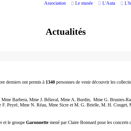
Association
Le musée
L'Auta
L'
Actualités
bre derniers ont permis à
1340
personnes de venir découvrir les collect
ble : Mme Barbera, Mme J. Bélaval, Mme A. Burdin, Mme G. Brunies-
Peyré, Mme N. Réau, Mme Sicre et M. G. Brielle, M. H. Couget, M. M
er et le groupe
Garonnette
mené par Claire Bonnard pour les concerts qu