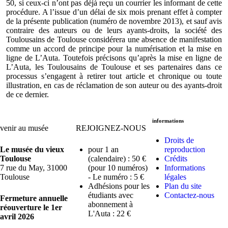
50, si ceux-ci n’ont pas déjà reçu un courrier les informant de cette
procédure. A l’issue d’un délai de six mois prenant effet à compter
de la présente publication (numéro de novembre 2013), et sauf avis
contraire des auteurs ou de leurs ayants-droits, la société des
Toulousains de Toulouse considérera une absence de manifestation
comme un accord de principe pour la numérisation et la mise en
ligne de L’Auta. Toutefois précisons qu’après la mise en ligne de
L’Auta, les Toulousains de Toulouse et ses partenaires dans ce
processus s’engagent à retirer tout article et chronique ou toute
illustration, en cas de réclamation de son auteur ou des ayants-droit
de ce dernier.
informations
venir au musée
REJOIGNEZ-NOUS
Droits de
Le musée du vieux
pour 1 an
reproduction
Toulouse
(calendaire) : 50 €
Crédits
7 rue du May, 31000
(pour 10 numéros)
Informations
Toulouse
- Le numéro : 5 €
légales
Adhésions pour les
Plan du site
étudiants avec
Contactez-nous
Fermeture annuelle
abonnement à
réouverture le 1er
L'Auta : 22 €
avril 2026