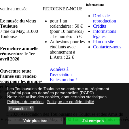
informations
venir au musée
REJOIGNEZ-NOUS
Droits de
Le musée du vieux
pour 1 an
reproduction
Toulouse
(calendaire) : 50 €
Crédits
7 rue du May, 31000
(pour 10 numéros)
Informations
Toulouse
- Le numéro : 5 €
légales
Adhésions pour les
Plan du site
étudiants avec
Contactez-nous
Fermeture annuelle
abonnement à
réouverture le 1er
L'Auta : 22 €
avril 2026
Adhérez à
Ouverture toute
l'association
l'année sur rendez-
Faites un don !
vous pour les groupes
et les scolaires
Les Toulousains de Toulouse se conforme au règlement
Fermé les dimanches et
général pour les données personnelles (RGPD).
jours fériés.
Notre site utilise des cookies, dont certains statistiques.
Politique de cookies
Politique de confidentialité
◮
Paramètres
© 2026 Association des Toulousains de Toulouse et des Amis du
Vieux-Toulouse - 7 rue du May, 31000 Toulouse - Tous droits réservés
Voir plus tard
J'ai compris