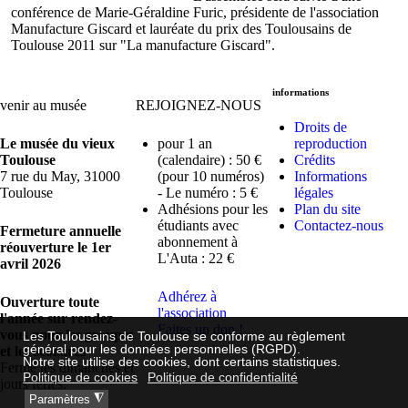
conférence de Marie-Géraldine Furic, présidente de l'association
Manufacture Giscard et lauréate du prix des Toulousains de
Toulouse 2011 sur "La manufacture Giscard".
informations
venir au musée
REJOIGNEZ-NOUS
Droits de
Le musée du vieux
pour 1 an
reproduction
Toulouse
(calendaire) : 50 €
Crédits
7 rue du May, 31000
(pour 10 numéros)
Informations
Toulouse
- Le numéro : 5 €
légales
Adhésions pour les
Plan du site
étudiants avec
Contactez-nous
Fermeture annuelle
abonnement à
réouverture le 1er
L'Auta : 22 €
avril 2026
Adhérez à
Ouverture toute
l'association
l'année sur rendez-
Faites un don !
vous pour les groupes
Les Toulousains de Toulouse se conforme au règlement
général pour les données personnelles (RGPD).
et les scolaires
Notre site utilise des cookies, dont certains statistiques.
Fermé les dimanches et
Politique de cookies
Politique de confidentialité
jours fériés.
◮
Paramètres