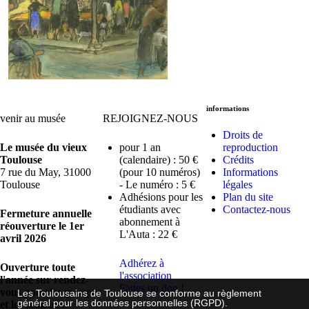
informations
venir au musée
REJOIGNEZ-NOUS
Droits de
Le musée du vieux
pour 1 an
reproduction
Toulouse
(calendaire) : 50 €
Crédits
7 rue du May, 31000
(pour 10 numéros)
Informations
Toulouse
- Le numéro : 5 €
légales
Adhésions pour les
Plan du site
étudiants avec
Contactez-nous
Fermeture annuelle
abonnement à
réouverture le 1er
L'Auta : 22 €
avril 2026
Adhérez à
Ouverture toute
l'association
l'année sur rendez-
Faites un don !
vous pour les groupes
Les Toulousains de Toulouse se conforme au règlement
général pour les données personnelles (RGPD).
et les scolaires