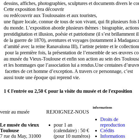
dessins, affiches, photographies, sculptures et documents divers le co
Cette exposition fera découvrir
ou redécouvrir aux Toulousains et aux touristes,
une figure locale, connue de tous de son vivant, 
qui fit plusieurs fois 
du monde. 
L’exposition aborde plusieurs thèmes : biographie, actions 
prestidigitation et illusion, 
poésie et patriotisme (il s’est brillamment il
de la guerre de 1870), 
aventures et voyages (notamment à Madagascar 
d’amitié avec la reine Ranavalona III), 
l’artiste peintre et le collectio
 pour la première fois, la présentation de l’ensemble de ses œuvres 
co
au musée du Vieux-Toulouse et enfin son action 
au sein des Toulous
et les hommages 
que l’association lui a rendus.Une centaines d’œuvres 
 facettes de cet
homme
d’exception.
A travers ce personnage, c’est
aussi toute une époque qui reprend vie.
1 € l'entrée ou 2,50 € pour la visite du musée et de l'exposition
informations
venir au musée
REJOIGNEZ-NOUS
Droits de
Le musée du vieux
pour 1 an
reproduction
Toulouse
(calendaire) : 50 €
Crédits
7 rue du May, 31000
(pour 10 numéros)
Informations