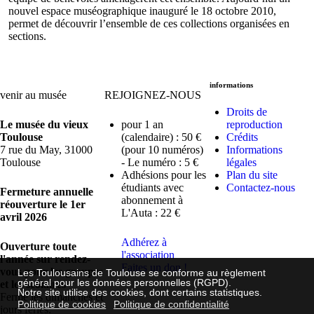
nouvel espace muséographique inauguré le 18 octobre 2010,
permet de découvrir l’ensemble de ces collections organisées en
sections.
informations
venir au musée
REJOIGNEZ-NOUS
Droits de
Le musée du vieux
pour 1 an
reproduction
Toulouse
(calendaire) : 50 €
Crédits
7 rue du May, 31000
(pour 10 numéros)
Informations
Toulouse
- Le numéro : 5 €
légales
Adhésions pour les
Plan du site
étudiants avec
Contactez-nous
Fermeture annuelle
abonnement à
réouverture le 1er
L'Auta : 22 €
avril 2026
Adhérez à
Ouverture toute
l'association
l'année sur rendez-
Faites un don !
vous pour les groupes
Les Toulousains de Toulouse se conforme au règlement
général pour les données personnelles (RGPD).
et les scolaires
Notre site utilise des cookies, dont certains statistiques.
Fermé les dimanches et
Politique de cookies
Politique de confidentialité
jours fériés.