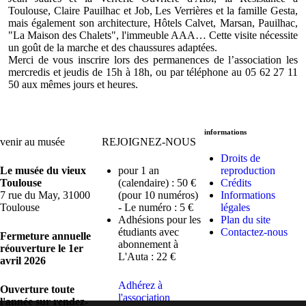
Toulouse, Claire Pauilhac et Job, Les Verrières et la famille Gesta,
mais également son architecture, Hôtels Calvet, Marsan, Pauilhac,
"La Maison des Chalets", l'immeuble AAA… Cette visite nécessite
un goût de la marche et des chaussures adaptées.
Merci de vous inscrire lors des permanences de l’association les
mercredis et jeudis de 15h à 18h, ou par téléphone au 05 62 27 11
50 aux mêmes jours et heures.
informations
venir au musée
REJOIGNEZ-NOUS
Droits de
Le musée du vieux
pour 1 an
reproduction
Toulouse
(calendaire) : 50 €
Crédits
7 rue du May, 31000
(pour 10 numéros)
Informations
Toulouse
- Le numéro : 5 €
légales
Adhésions pour les
Plan du site
étudiants avec
Contactez-nous
Fermeture annuelle
abonnement à
réouverture le 1er
L'Auta : 22 €
avril 2026
Adhérez à
Ouverture toute
l'association
l'année sur rendez-