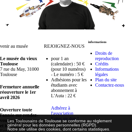
informations
venir au musée
REJOIGNEZ-NOUS
Droits de
Le musée du vieux
pour 1 an
reproduction
Toulouse
(calendaire) : 50 €
Crédits
7 rue du May, 31000
(pour 10 numéros)
Informations
Toulouse
- Le numéro : 5 €
légales
Adhésions pour les
Plan du site
étudiants avec
Contactez-nous
Fermeture annuelle
abonnement à
réouverture le 1er
L'Auta : 22 €
avril 2026
Adhérez à
Ouverture toute
l'association
l'année sur rendez-
Faites un don !
vous pour les groupes
Les Toulousains de Toulouse se conforme au règlement
général pour les données personnelles (RGPD).
et les scolaires
Notre site utilise des cookies, dont certains statistiques.
Fermé les dimanches et