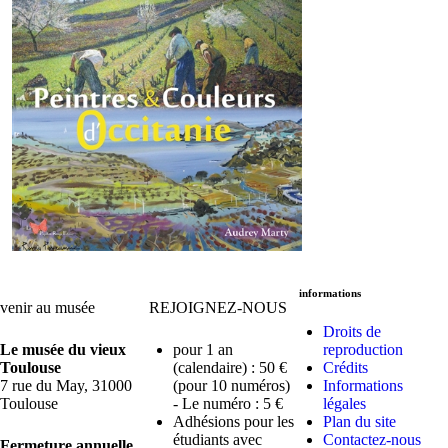
informations
venir au musée
REJOIGNEZ-NOUS
Droits de
Le musée du vieux
pour 1 an
reproduction
Toulouse
(calendaire) : 50 €
Crédits
7 rue du May, 31000
(pour 10 numéros)
Informations
Toulouse
- Le numéro : 5 €
légales
Adhésions pour les
Plan du site
étudiants avec
Contactez-nous
Fermeture annuelle