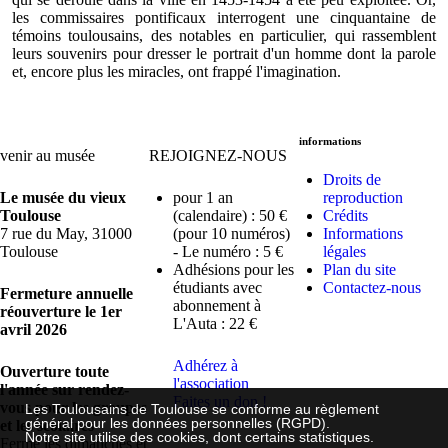
les commissaires pontificaux interrogent une cinquantaine de
témoins toulousains, des notables en particulier, qui rassemblent
leurs souvenirs pour dresser le portrait d'un homme dont la parole
et, encore plus les miracles, ont frappé l'imagination.
informations
venir au musée
REJOIGNEZ-NOUS
Droits de
Le musée du vieux
pour 1 an
reproduction
Toulouse
(calendaire) : 50 €
Crédits
7 rue du May, 31000
(pour 10 numéros)
Informations
Toulouse
- Le numéro : 5 €
légales
Adhésions pour les
Plan du site
étudiants avec
Contactez-nous
Fermeture annuelle
abonnement à
réouverture le 1er
L'Auta : 22 €
avril 2026
Adhérez à
Ouverture toute
l'association
l'année sur rendez-
Faites un don !
vous pour les groupes
Les Toulousains de Toulouse se conforme au règlement
général pour les données personnelles (RGPD).
et les scolaires
Notre site utilise des cookies, dont certains statistiques.
Fermé les dimanches et