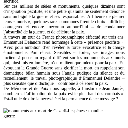
sacrifice.
Sur ces milliers de stèles et monuments, quelques dizaines sont
d’inspiration pacifiste, et une petite quarantaine seulement dénonce
sans ambiguïté la guerre et ses responsables. À l’heure de pleurer
leurs « morts », quelques rares communes firent le choix – difficile,
courageux et encore méconnu aujourd’hui – de condamner
l’absurdité de la guerre, et de célébrer la paix.
À travers un tour de France photographique effectué sur trois ans,
Emmanuel Delandre rend hommage à cette « présence pacifiste ».
Avec pour ambition d’en révéler la force évocatrice et la charge
émotionnelle. Pari réussi. Sensibles et fortes, ses images nous
incitent à poser un regard différent sur les monuments aux morts
qui, ainsi mis en lumière, n’en militent que mieux pour la paix. En
évoquant la Grande Guerre sans glorifier la mort, en rappelant son
dramatique bilan humain sous l’angle pudique du silence et du
recueillement, le travail photographique d’Emmanuel Delandre –
plus sensible que didactique – contribue à célébrer la paix.
De Mémoire et de Paix nous rappelle, à l’instar de Jean Jaurès,
combien « l’affirmation de la paix est le plus haut des combats ».
Est-il utile de dire la nécessité et la permanence de ce message ?