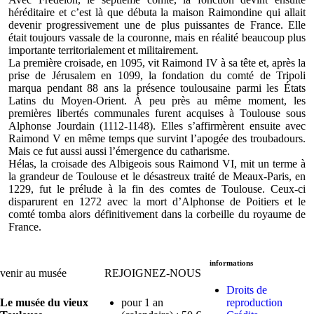
héréditaire et c’est là que débuta la maison Raimondine qui allait
devenir progressivement une de plus puissantes de France. Elle
était toujours vassale de la couronne, mais en réalité beaucoup plus
importante territorialement et militairement.
La première croisade, en 1095, vit Raimond IV à sa tête et, après la
prise de Jérusalem en 1099, la fondation du comté de Tripoli
marqua pendant 88 ans la présence toulousaine parmi les États
Latins du Moyen-Orient. À peu près au même moment, les
premières libertés communales furent acquises à Toulouse sous
Alphonse Jourdain (1112-1148). Elles s’affirmèrent ensuite avec
Raimond V en même temps que survint l’apogée des troubadours.
Mais ce fut aussi aussi l’émergence du catharisme.
Hélas, la croisade des Albigeois sous Raimond VI, mit un terme à
la grandeur de Toulouse et le désastreux traité de Meaux-Paris, en
1229, fut le prélude à la fin des comtes de Toulouse. Ceux-ci
disparurent en 1272 avec la mort d’Alphonse de Poitiers et le
comté tomba alors définitivement dans la corbeille du royaume de
France.
informations
venir au musée
REJOIGNEZ-NOUS
Droits de
Le musée du vieux
pour 1 an
reproduction