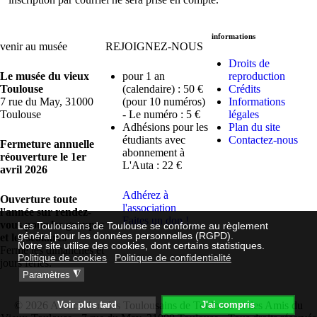
informations
venir au musée
REJOIGNEZ-NOUS
Droits de
Le musée du vieux
pour 1 an
reproduction
Toulouse
(calendaire) : 50 €
Crédits
7 rue du May, 31000
(pour 10 numéros)
Informations
Toulouse
- Le numéro : 5 €
légales
Adhésions pour les
Plan du site
étudiants avec
Contactez-nous
Fermeture annuelle
abonnement à
réouverture le 1er
L'Auta : 22 €
avril 2026
Adhérez à
Ouverture toute
l'association
l'année sur rendez-
Faites un don !
vous pour les groupes
Les Toulousains de Toulouse se conforme au règlement
général pour les données personnelles (RGPD).
et les scolaires
Notre site utilise des cookies, dont certains statistiques.
Fermé les dimanches et
Politique de cookies
Politique de confidentialité
jours fériés.
◮
Paramètres
© 2026 Association des Toulousains de Toulouse et des Amis du
Voir plus tard
J'ai compris