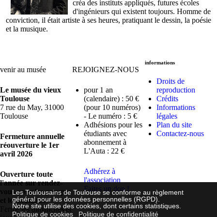
créa des instituts appliqués, futures écoles
d'ingénieurs qui existent toujours. Homme de
conviction, il était artiste à ses heures, pratiquant le dessin, la poésie
et la musique.
informations
venir au musée
REJOIGNEZ-NOUS
Droits de
Le musée du vieux
pour 1 an
reproduction
Toulouse
(calendaire) : 50 €
Crédits
7 rue du May, 31000
(pour 10 numéros)
Informations
Toulouse
- Le numéro : 5 €
légales
Adhésions pour les
Plan du site
étudiants avec
Contactez-nous
Fermeture annuelle
abonnement à
réouverture le 1er
L'Auta : 22 €
avril 2026
Adhérez à
Ouverture toute
l'association
l'année sur rendez-
Faites un don !
vous pour les groupes
Les Toulousains de Toulouse se conforme au règlement
général pour les données personnelles (RGPD).
et les scolaires
Notre site utilise des cookies, dont certains statistiques.
Fermé les dimanches et
Politique de cookies
Politique de confidentialité