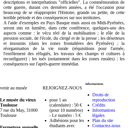
descriptions et interprétations "officielles". La commémoration de
cette guerre, durant ces dernières années, a été l'occasion pour
beaucoup de se réapproprier l'Histoire, grande ou petite, de cette
terrible période et des conséquences sur nos territoires.
A l'aide d'exemples en Pays Basque mais aussi en Midi-Pyrénées,
seront mis en lumière, dans cette conférence, quelques-uns des
aspects comme : le vécu réel de la mobilisation ; le rôle de la
pression sociale, de l'école, du clergé et de la presse ; les déserteurs
et insoumis (dans les zones frontalières des Pyrénées) ; la
réorganisation de la vie rurale (réquisitions pour l'armée,
l'enrôlement des réfugiés, les travaux des champs et cultures à
reconfigurer) ; les tués (notamment dans les zones rurales) ; les
conséquences sur l'après-guerre immédiat.
informations
venir au musée
REJOIGNEZ-NOUS
Droits de
Le musée du vieux
pour 1 an
reproduction
Toulouse
(calendaire) : 50 €
Crédits
7 rue du May, 31000
(pour 10 numéros)
Informations
Toulouse
- Le numéro : 5 €
légales
Adhésions pour les
Plan du site
étudiants avec
Contactez-nous
Fermeture annuelle