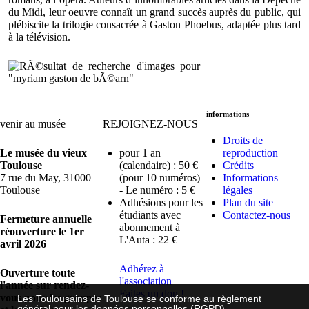
du Midi, leur oeuvre connaît un grand succès auprès du public, qui
plébiscite la trilogie consacrée à Gaston Phoebus, adaptée plus tard
à la télévision.
informations
venir au musée
REJOIGNEZ-NOUS
Droits de
Le musée du vieux
pour 1 an
reproduction
Toulouse
(calendaire) : 50 €
Crédits
7 rue du May, 31000
(pour 10 numéros)
Informations
Toulouse
- Le numéro : 5 €
légales
Adhésions pour les
Plan du site
étudiants avec
Contactez-nous
Fermeture annuelle
abonnement à
réouverture le 1er
L'Auta : 22 €
avril 2026
Adhérez à
Ouverture toute
l'association
l'année sur rendez-
Faites un don !
vous pour les groupes
Les Toulousains de Toulouse se conforme au règlement
général pour les données personnelles (RGPD).