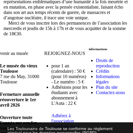
représentations emblématiques d’une humanité à la fois meurtrie et
en mutation, en phase avec la pensée existentialiste, faisant écho
dans son art aux temps récents de guerre, de massacres et
d’angoisse nucléaire, il trace une voie unique.
Merci de vous inscrire lors des permanences de l’association les
mercredis et jeudis de 15h à 17h et de vous acquitter de la somme
de 18€30.
informations
venir au musée
REJOIGNEZ-NOUS
Droits de
Le musée du vieux
pour 1 an
reproduction
Toulouse
(calendaire) : 50 €
Crédits
7 rue du May, 31000
(pour 10 numéros)
Informations
Toulouse
- Le numéro : 5 €
légales
Adhésions pour les
Plan du site
étudiants avec
Contactez-nous
Fermeture annuelle
abonnement à
réouverture le 1er
L'Auta : 22 €
avril 2026
Adhérez à
Ouverture toute
l'association
l'année sur rendez-
Faites un don !
vous pour les groupes
Les Toulousains de Toulouse se conforme au règlement
général pour les données personnelles (RGPD).