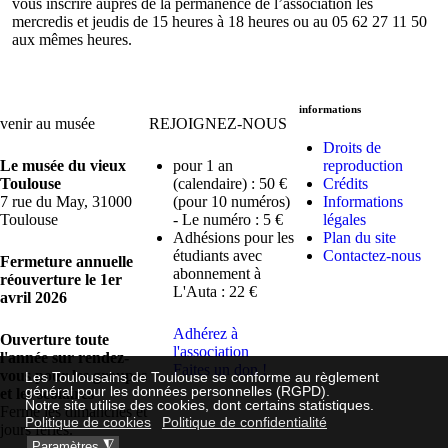
vous inscrire auprès de la permanence de l’association les
mercredis et jeudis de 15 heures à 18 heures ou au 05 62 27 11 50
aux mêmes heures.
informations
venir au musée
REJOIGNEZ-NOUS
Droits de
Le musée du vieux
pour 1 an
reproduction
Toulouse
(calendaire) : 50 €
Crédits
7 rue du May, 31000
(pour 10 numéros)
Informations
Toulouse
- Le numéro : 5 €
légales
Adhésions pour les
Plan du site
étudiants avec
Contactez-nous
Fermeture annuelle
abonnement à
réouverture le 1er
L'Auta : 22 €
avril 2026
Adhérez à
Ouverture toute
l'association
l'année sur rendez-
Faites un don !
vous pour les groupes
Les Toulousains de Toulouse se conforme au règlement
général pour les données personnelles (RGPD).
et les scolaires
Notre site utilise des cookies, dont certains statistiques.
Fermé les dimanches et
Politique de cookies
Politique de confidentialité
jours fériés.
◮
Paramètres