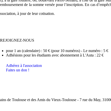
ent), à la gare routière, 68, boulevard Pierre-Sémard, à côté de la gare
u remboursement de la somme versée pour l’inscription. En cas d’empêc
sociation, à jour de leur cotisation.
REJOIGNEZ-NOUS
pour 1 an (calendaire) : 50 € (pour 10 numéros) - Le numéro : 5 €
Adhésions pour les étudiants avec abonnement à L'Auta : 22 €
Adhérez à l'association
Faites un don !
ins de Toulouse et des Amis du Vieux-Toulouse - 7 rue du May, 31000