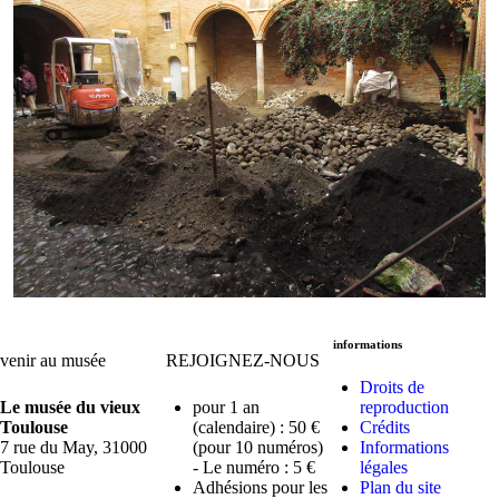
informations
venir au musée
REJOIGNEZ-NOUS
Droits de
Le musée du vieux
pour 1 an
reproduction
Toulouse
(calendaire) : 50 €
Crédits
7 rue du May, 31000
(pour 10 numéros)
Informations
Toulouse
- Le numéro : 5 €
légales
Adhésions pour les
Plan du site