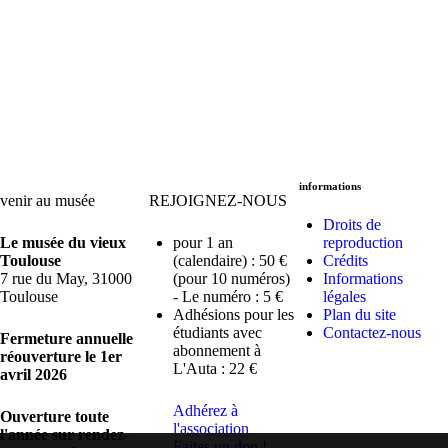
informations
venir au musée
REJOIGNEZ-NOUS
Droits de
Le musée du vieux
pour 1 an
reproduction
Toulouse
(calendaire) : 50 €
Crédits
7 rue du May, 31000
(pour 10 numéros)
Informations
Toulouse
- Le numéro : 5 €
légales
Adhésions pour les
Plan du site
étudiants avec
Contactez-nous
Fermeture annuelle
abonnement à
réouverture le 1er
L'Auta : 22 €
avril 2026
Adhérez à
Ouverture toute
l'association
l'année sur rendez-
Faites un don !