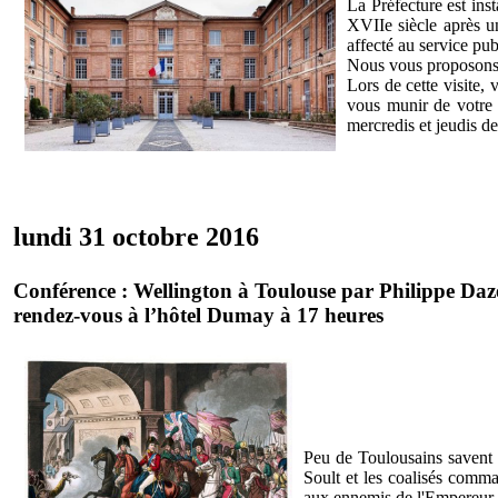
La Préfecture est ins
XVIIe siècle après un
affecté au service pub
Nous vous proposons 
Lors de cette visite,
vous munir de votre c
mercredis et jeudis 
lundi 31 octobre 2016
Conférence : Wellington à Toulouse par Philippe Da
rendez-vous à l’hôtel Dumay à 17 heures
Peu de Toulousains savent qu
Soult et les coalisés comma
aux ennemis de l'Empereur. W