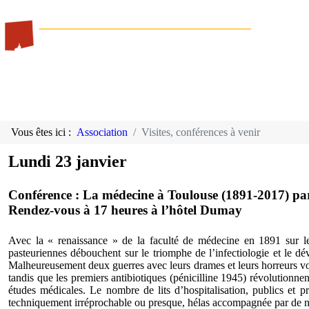
Vous êtes ici :
Association
Visites, conférences à venir
Lundi 23 janvier
Conférence : La médecine à Toulouse (1891-2017) par
Rendez-vous à 17 heures à l’hôtel Dumay
Avec la « renaissance » de la faculté de médecine en 1891 sur le
pasteuriennes débouchent sur le triomphe de l’infectiologie et le d
Malheureusement deux guerres avec leurs drames et leurs horreurs vont
tandis que les premiers antibiotiques (pénicilline 1945) révolutionne
études médicales. Le nombre de lits d’hospitalisation, publics et p
techniquement irréprochable ou presque, hélas accompagnée par d