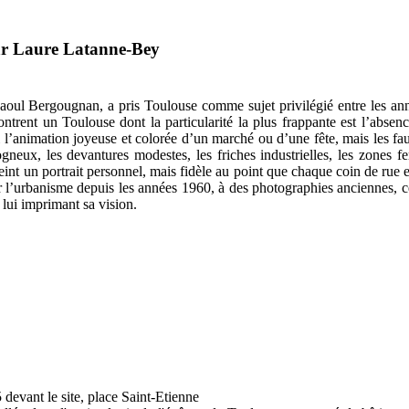
ar Laure Latanne-Bey
aoul Bergougnan, a pris Toulouse comme sujet privilégié entre les ann
ontrent un Toulouse dont la particularité la plus frappante est l’abse
ni l’animation joyeuse et colorée d’un marché ou d’une fête, mais les f
ogneux, les devantures modestes, les friches industrielles, les zones fe
 peint un portrait personnel, mais fidèle au point que chaque coin de rue e
r l’urbanisme depuis les années 1960, à des photographies anciennes, 
, lui imprimant sa vision.
evant le site, place Saint-Etienne