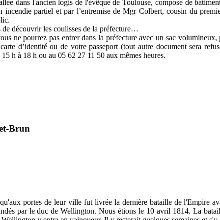
tallée dans l'ancien logis de l'évêque de Toulouse, composé de bâtimen
 incendie partiel et par l’entremise de Mgr Colbert, cousin du premier 
lic.
de découvrir les coulisses de la préfecture…
 vous ne pourrez pas entrer dans la préfecture avec un sac volumineux, p
arte d’identité ou de votre passeport (tout autre document sera refus
de 15 h à 18 h ou au 05 62 27 11 50 aux mêmes heures.
zet-Brun
'aux portes de leur ville fut livrée la dernière bataille de l'Empire av
ndés par le duc de Wellington. Nous étions le 10 avril 1814. La bataille
ellington y entra en vainqueur. Il y resterait quelques semaines et s'y 