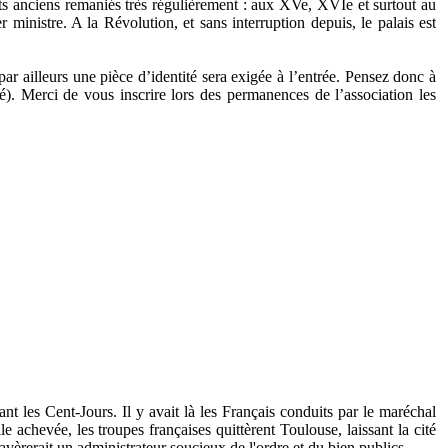
ts anciens remaniés très régulièrement : aux XVe, XVIe et surtout au
ministre. A la Révolution, et sans interruption depuis, le palais est
ar ailleurs une pièce d’identité sera exigée à l’entrée. Pensez donc à
é). Merci de vous inscrire lors des permanences de l’association les
ant les Cent-Jours. Il y avait là les Français conduits par le maréchal
 achevée, les troupes françaises quittèrent Toulouse, laissant la cité
avèrerait un administrateur soucieux de l'ordre et du bien publics.