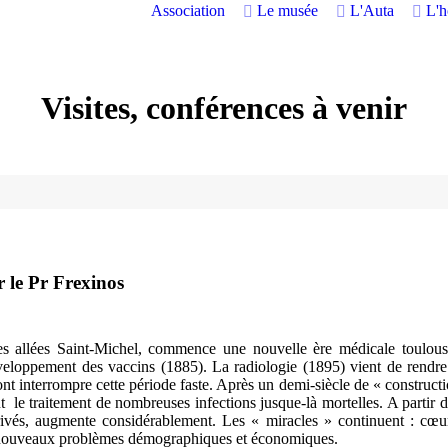
Association
Le musée
L'Auta
L'
Visites, conférences à venir
 le Pr Frexinos
s allées Saint-Michel, commence une nouvelle ère médicale toulousa
éveloppement des vaccins (1885). La radiologie (1895) vient de rendre
 interrompre cette période faste. Après un demi-siècle de « constructi
nt le traitement de nombreuses infections jusque-là mortelles. A partir 
rivés, augmente considérablement. Les « miracles » continuent : cœur
e nouveaux problèmes démographiques et économiques.